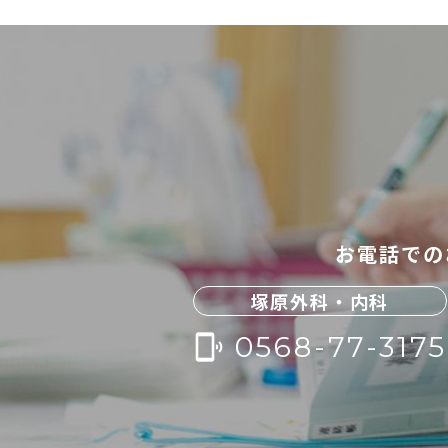
お電話での
塚原外科・内科
0568-77-3175
phonelink_ring