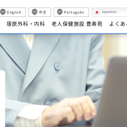
したちについて
塚原外科・内科
老人保健施設 豊寿苑
よくあるご質問
Japanese
English
中文
Português
て
塚原外科・内科
老人保健施設 豊寿苑
よくあ