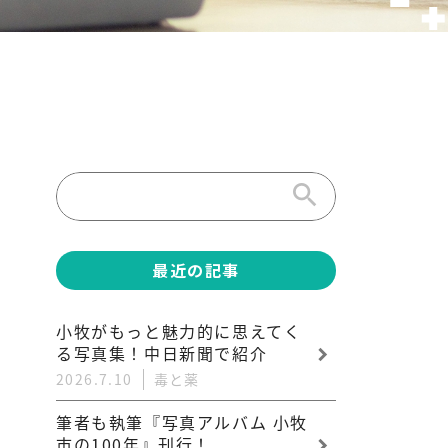
search
最近の記事
小牧がもっと魅力的に思えてく
る写真集！中日新聞で紹介
2026.7.10
毒と薬
筆者も執筆『写真アルバム 小牧
市の100年』刊行！