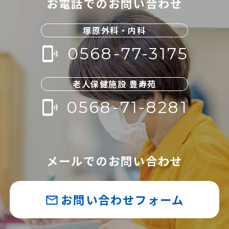
お電話でのお問い合わせ
塚原外科・内科
0568-77-3175
phonelink_ring
老人保健施設 豊寿苑
0568-71-8281
phonelink_ring
メールでのお問い合わせ
お問い合わせフォーム
mail_outline