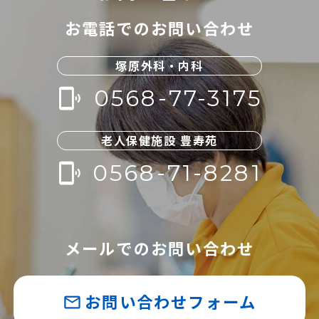
お電話でのお問い合わせ
塚原外科・内科
0568-77-3175
phonelink_ring
老人保健施設 豊寿苑
0568-71-8281
phonelink_ring
メールでのお問い合わせ
お問い合わせフォーム
mail_outline