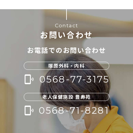
Contact
お問い合わせ
お電話でのお問い合わせ
塚原外科・内科
0568-77-3175
phonelink_ring
老人保健施設 豊寿苑
0568-71-8281
phonelink_ring