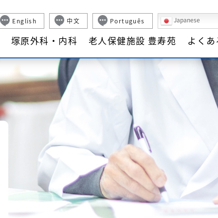
したちについて
塚原外科・内科
老人保健施設 豊寿苑
よくあるご質問
Japanese
English
中文
Português
て
塚原外科・内科
老人保健施設 豊寿苑
よくあ