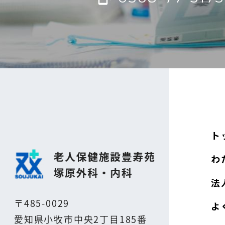
ト
わ
法
〒485-0029
よ
愛知県小牧市中央2丁目185番