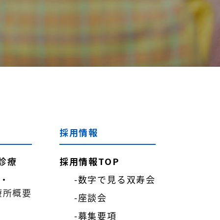
採用情報
診療
採用情報TOP
医・
-数字で見る双寿会
療所概要
-座談会
-募集要項