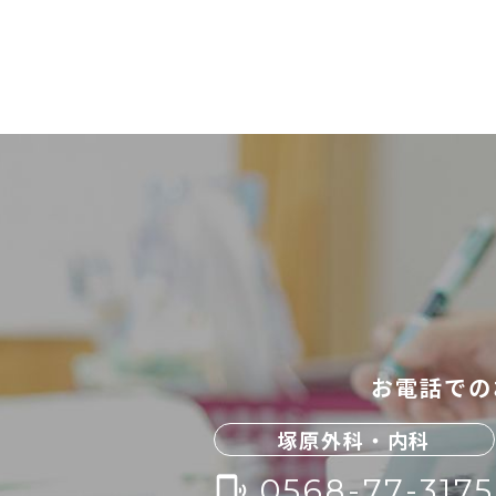
お電話での
塚原外科・内科
0568-77-3175
phonelink_ring