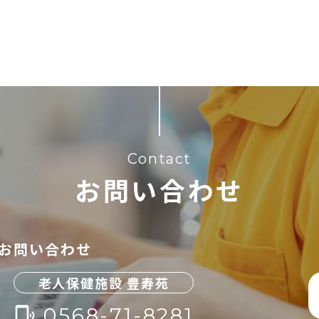
Contact
お問い合わせ
お問い合わせ
老人保健施設 豊寿苑
0568-71-8281
phonelink_ring