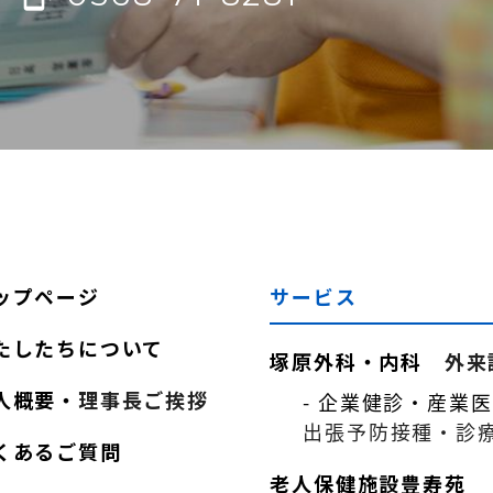
ップページ
サービス
たしたちについて
塚原外科・内科
外来
人概要・
理事長ご挨拶
- 企業健診・産業
出張予防接種・
診
くあるご質問
老人保健施設豊寿苑