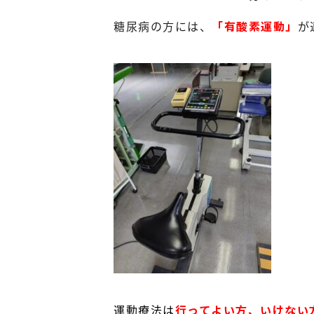
糖尿病の方には、
「有酸素運動」
が
運動療法は
行ってよい方、いけない