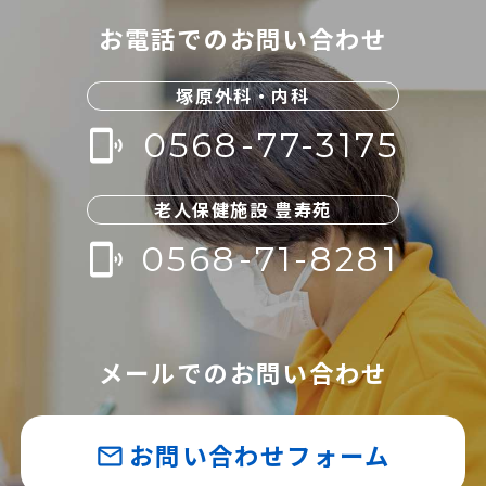
お電話でのお問い合わせ
塚原外科・内科
0568-77-3175
phonelink_ring
老人保健施設 豊寿苑
0568-71-8281
phonelink_ring
メールでのお問い合わせ
お問い合わせフォーム
mail_outline