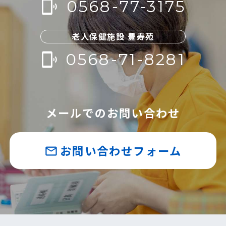
0568-77-3175
phonelink_ring
老人保健施設 豊寿苑
0568-71-8281
phonelink_ring
メールでのお問い合わせ
お問い合わせフォーム
mail_outline