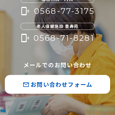
0568-77-3175
phonelink_ring
老人保健施設 豊寿苑
0568-71-8281
phonelink_ring
メールでのお問い合わせ
お問い合わせフォーム
mail_outline