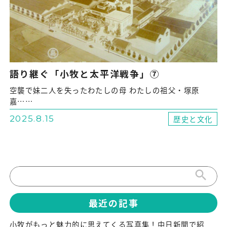
語り継ぐ「小牧と太平洋戦争」⑦
空襲で妹二人を失ったわたしの母 わたしの祖父・塚原
嘉……
2025.8.15
歴史と文化
search
最近の記事
小牧がもっと魅力的に思えてくる写真集！中日新聞で紹