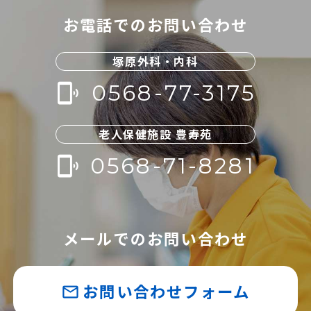
お電話でのお問い合わせ
塚原外科・内科
0568-77-3175
phonelink_ring
老人保健施設 豊寿苑
0568-71-8281
phonelink_ring
メールでのお問い合わせ
お問い合わせフォーム
mail_outline